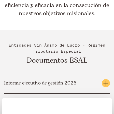
eficiencia y eficacia en la consecución de
nuestros objetivos misionales.
Entidades Sin Ánimo de Lucro - Régimen
Tributario Especial
Documentos ESAL
Informe ejecutivo de gestión 2025
Por medio de este documento presentamos de manera
detallada los logros, las operaciones, la situación
Estados Financieros 2025
administrativa y económica de Ayuda en Acción