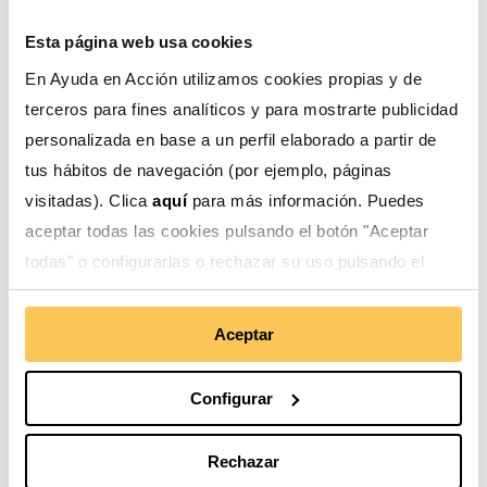
compartido, confianza mutua, compromiso a largo
Esta página web usa cookies
plazo, programación conjunta, innovación social y
En Ayuda en Acción utilizamos cookies propias y de
generación y medición de impacto.
terceros para fines analíticos y para mostrarte publicidad
personalizada en base a un perfil elaborado a partir de
tus hábitos de navegación (por ejemplo, páginas
visitadas). Clica
aquí
para más información. Puedes
aceptar todas las cookies pulsando el botón "Aceptar
todas" o configurarlas o rechazar su uso pulsando el
Financiación institucional
botón "Configurar".
Aceptar
Con la colaboración estratégica de instituciones
públicas y actores del sector privado, en particular
Configurar
agencias de cooperación para el desarrollo, podemos
ampliar nuestro impacto. Mediante un enfoque
Rechazar