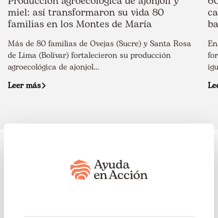
Producción agroecológica de ajonjolí y
60
miel: así transformaron su vida 80
ca
familias en los Montes de María
ba
Más de 80 familias de Ovejas (Sucre) y Santa Rosa
En
de Lima (Bolívar) fortalecieron su producción
fo
agroecológica de ajonjol...
ig
Leer más
Le
Alianzas
Desde 1981, la experiencia y capacidad de Ayuda en
Acción para trabajar con el sector empresarial a través
de alianzas estratégicas globales que garantizan valor