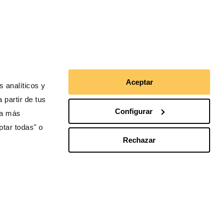
rreo facilitada en el presente
otegido por reCAPTCHA y se aplican
Aceptar
ivacidad
y los
Términos de servicio
 analíticos y
 partir de tus
Configurar
ra más
ptar todas" o
Rechazar