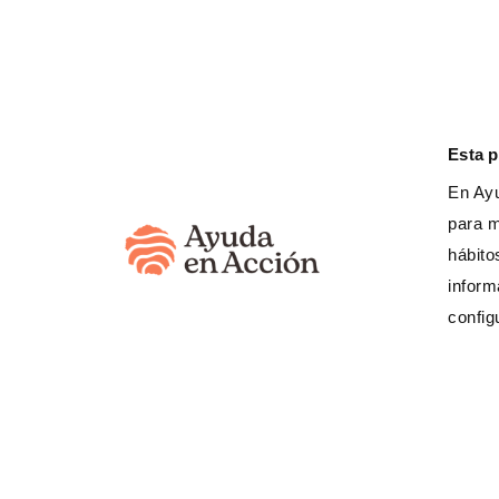
Esta 
En Ayu
para m
hábito
inform
config