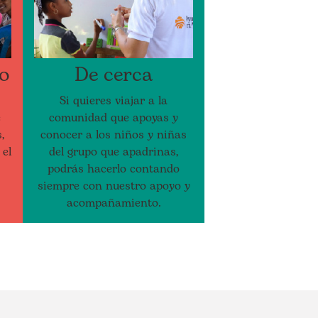
io
De cerca
Si quieres viajar a la
e
comunidad que apoyas y
,
conocer a los niños y niñas
 el
del grupo que apadrinas,
podrás hacerlo contando
siempre con nuestro apoyo y
acompañamiento.