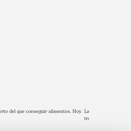
rto del que conseguir alimentos. Hoy
La infancia es la pro
trabajo se benefician