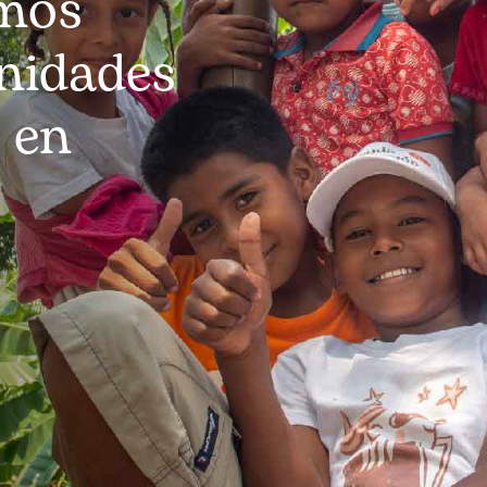
mos
nidades
 en