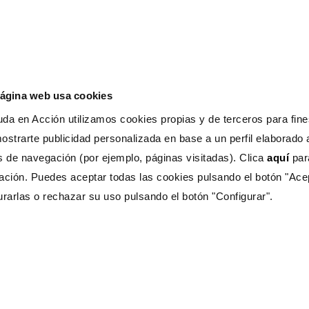
mi dirección de co
formulario.
página web usa cookies
Este sitio está pr
la
Política de Pr
da en Acción utilizamos cookies propias y de terceros para fines
de Google.
ostrarte publicidad personalizada en base a un perfil elaborado a
s de navegación (por ejemplo, páginas visitadas). Clica
aquí
pa
ación. Puedes aceptar todas las cookies pulsando el botón "Ace
urarlas o rechazar su uso pulsando el botón "Configurar".