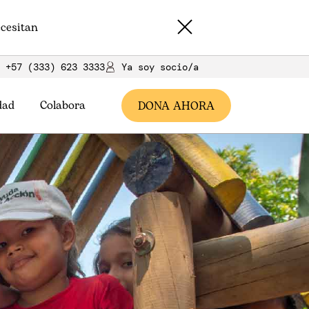
cesitan
+57 (333) 623 3333
Ya soy socio/a
dad
Colabora
DONA AHORA