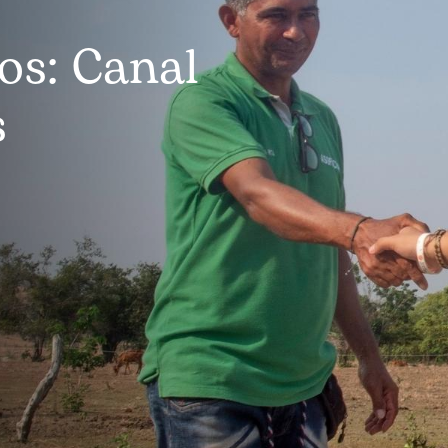
os: Canal
s