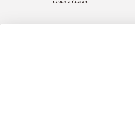
documentación.
¿Qué pa
A partir de este m
1. Solicitud de ampliación de l
recibida