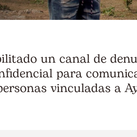
litado un canal de denu
onfidencial para comuni
 personas vinculadas a A