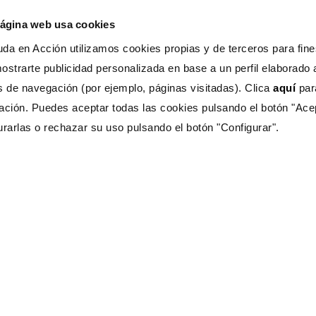
página web usa cookies
da en Acción utilizamos cookies propias y de terceros para fines
ostrarte publicidad personalizada en base a un perfil elaborado a
s de navegación (por ejemplo, páginas visitadas). Clica
aquí
pa
stro trabajo
Noticias
ación. Puedes aceptar todas las cookies pulsando el botón "Ace
urarlas o rechazar su uso pulsando el botón "Configurar".
reamos oportunidades
ambio climático
otección y atención
alvamos vidas