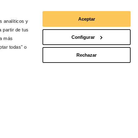
Aceptar
 analíticos y
 partir de tus
Configurar
ra más
Otras webs de Ayuda en
ptar todas" o
Acción
Rechazar
España
México
Perú
Ecuador
Portugal