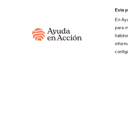
Esta 
En Ayu
para m
hábito
¿Cómo colaborar?
Nue
inform
config
Apadrina
C
Haz un donativo
C
Hazte socio/a
Pr
S