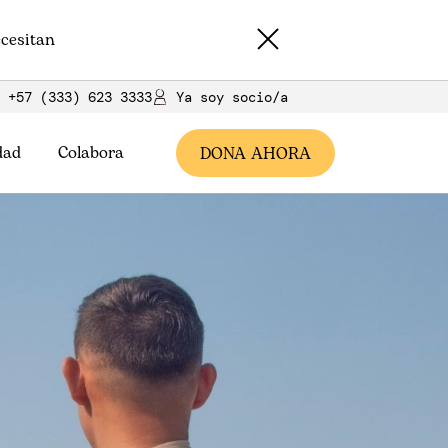
cesitan
+57 (333) 623 3333
Ya soy socio/a
dad
Colabora
DONA AHORA