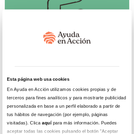
Acceso sostenible a agua potable
Damos prioridad a los contextos afectados
recurrentemente por la sequía y combatimos las
Esta página web usa cookies
causas de la desertificación para asegurar un
suministro de agua sostenible.
En Ayuda en Acción utilizamos cookies propias y de
terceros para fines analíticos y para mostrarte publicidad
personalizada en base a un perfil elaborado a partir de
tus hábitos de navegación (por ejemplo, páginas
visitadas). Clica
aquí
para más información. Puedes
aceptar todas las cookies pulsando el botón "Aceptar