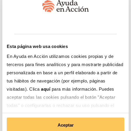
instalación de cinco apiarios con 60 colmenas y la
transferencia de conocimientos técnicos, con el
objetivo de fortalecer la seguridad alimentaria de la
comunidad y mejorar los ingresos de las unidades
productivas a través de la comercialización de los
productos y sus derivados.
Así fue el lanzamiento del
Esta página web usa cookies
proyecto.
En Ayuda en Acción utilizamos cookies propias y de
Esta iniciativa representa un hito para la preservación
terceros para fines analíticos y para mostrarte publicidad
del bosque seco tropical en la región, ya que promueve
personalizada en base a un perfil elaborado a partir de
una producción de ajonjolí libre de agroquímicos,
tus hábitos de navegación (por ejemplo, páginas
basada en el uso de bioinsumos, y la polinización de los
visitadas). Clica
aquí
para más información. Puedes
cultivos y otras especies del ecosistema, fortaleciendo
la biodiversidad, la salud del suelo y la resiliencia
aceptar todas las cookies pulsando el botón "Aceptar
ambiental del territorio.
todas" o configurarlas o rechazar su uso pulsando el
botón "Configurar".
Organización comunitaria para
Aceptar