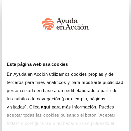
Movilidad Humana, Justa e Incluyente, financiado por
la Agencia Española de Cooperación Internacional para
el Desarrollo, las oficinas de Ayuda en Acción en
Colombia, Perú y Ecuador habilitaron un canal de
atención para brindar primeros auxilios psicológicos y
orientación a personas que han perdido el contacto
con sus familiares, a través de un formulario de
inscripción gratuita:
https://ee-
eu.kobotoolbox.org/x/xbRCfeRW
Esta página web usa cookies
En Ayuda en Acción utilizamos cookies propias y de
Comunidades en emergencia
terceros para fines analíticos y para mostrarte publicidad
personalizada en base a un perfil elaborado a partir de
La situación se agrava con el paso de los días. En
tus hábitos de navegación (por ejemplo, páginas
Fuerza y Razón, más de 150 familias, alrededor de 500
visitadas). Clica
aquí
para más información. Puedes
personas, perdieron sus viviendas debido a los graves
aceptar todas las cookies pulsando el botón "Aceptar
daños que el movimiento telúrico ocasionó en su
todas" o configurarlas o rechazar su uso pulsando el
edificio residencial, obligando a la comunidad a