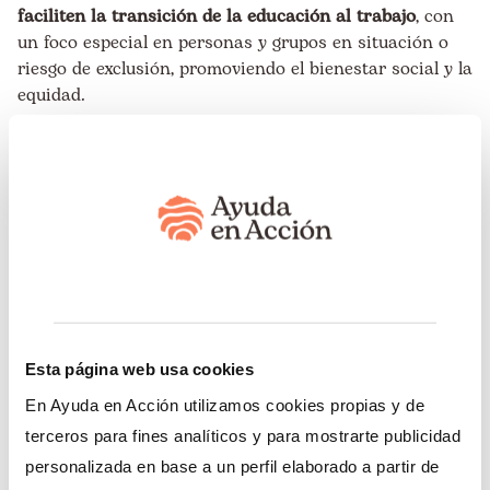
faciliten la transición de la educación al trabajo
, con
un foco especial en personas y grupos en situación o
riesgo de exclusión, promoviendo el bienestar social y la
equidad.
“Con este acuerdo afianzamos
nuestro compromiso
compartido de ampliar el acceso
a oportunidades para los
jóvenes de la región, facilitarles
la transición educación-trabajo
y cimentar las bases de la paz y
Esta página web usa cookies
la prosperidad en nuestros
En Ayuda en Acción utilizamos cookies propias y de
Estados Miembros”, afirmó
terceros para fines analíticos y para mostrarte publicidad
Barbara Kotschwar,
Oficial a
personalizada en base a un perfil elaborado a partir de