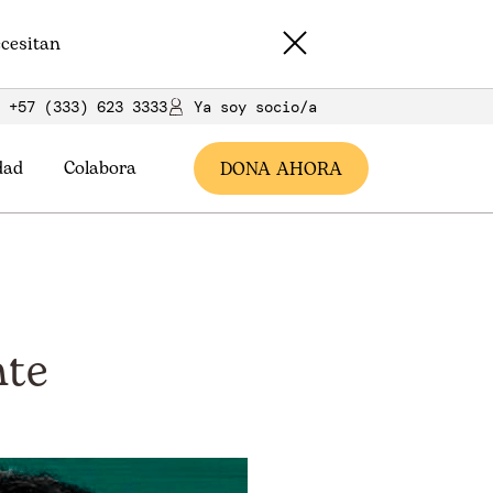
cesitan
+57 (333) 623 3333
Ya soy socio/a
dad
Colabora
DONA AHORA
nte