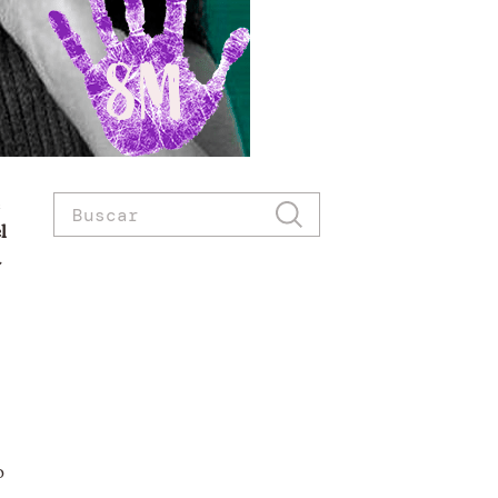
l
a
o