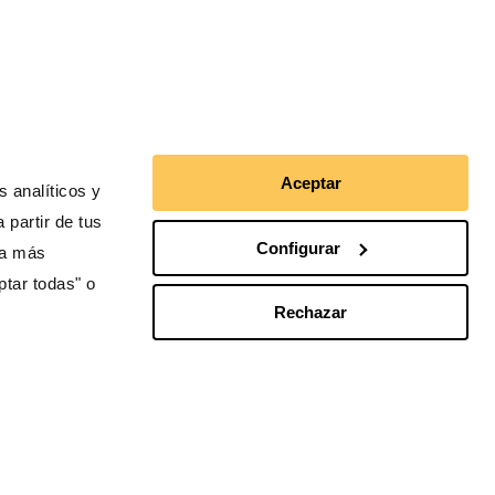
n:
Aceptar
 analíticos y
os
 partir de tus
Configurar
ra más
n
ptar todas" o
en
Rechazar