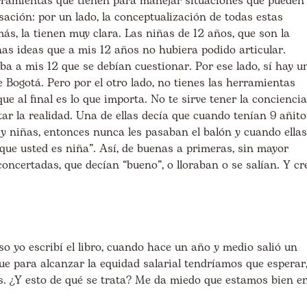
erramientas que tienen para manejar situaciones que pueden
sación: por un lado, la conceptualización de todas estas
más, la tienen muy clara. Las niñas de 12 años, que son la
unas ideas que a mis 12 años no hubiera podido articular.
a a mis 12 que se debían cuestionar. Por ese lado, sí hay u
Bogotá. Pero por el otro lado, no tienes las herramientas
que al final es lo que importa. No te sirve tener la conciencia
ar la realidad. Una de ellas decía que cuando tenían 9 añito
y niñas, entonces nunca les pasaban el balón y cuando ellas
 que usted es niña”. Así, de buenas a primeras, sin mayor
ncertadas, que decían “bueno”, o lloraban o se salían. Y cr
so yo escribí el libro, cuando hace un año y medio salió un
ue para alcanzar la equidad salarial tendríamos que esperar
. ¿Y esto de qué se trata? Me da miedo que estamos bien e