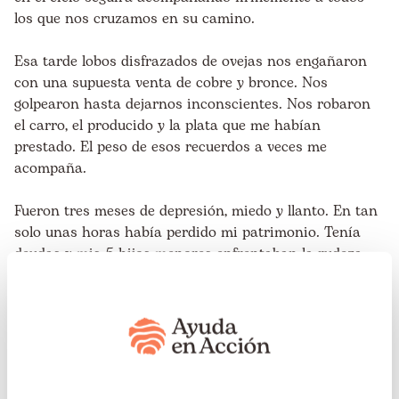
los que nos cruzamos en su camino.
Esa tarde lobos disfrazados de ovejas nos engañaron
con una supuesta venta de cobre y bronce. Nos
golpearon hasta dejarnos inconscientes. Nos robaron
el carro, el producido y la plata que me habían
prestado. El peso de esos recuerdos a veces me
acompaña.
Fueron tres meses de depresión, miedo y llanto. En tan
solo unas horas había perdido mi patrimonio. Tenía
deudas y mis 5 hijos menores enfrentaban la rudeza
del hambre. No tenía qué darles de comer. Las niñas
iban al colegio y con la merienda que les daban allá
pasaban el día.
Cuando llegaban, me partía el corazón verlas sacar del
bolsillo un pedazo de tortilla, la guardaban porque