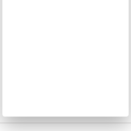
Artículo anterior
¡Ipiales y el cambio!.
Jornadas de Salud...
Artículo siguiente
Ayudando a El Carmen de
Bolívar...